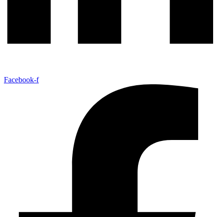
Facebook-f