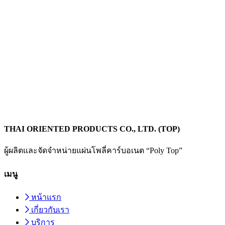
THAI ORIENTED PRODUCTS CO., LTD. (TOP)
ผู้ผลิตและจัดจำหน่ายแผ่นโพลี่คาร์บอเนต “Poly Top”
เมนู
หน้าแรก
เกี่ยวกับเรา
บริการ