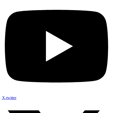
X-twitter