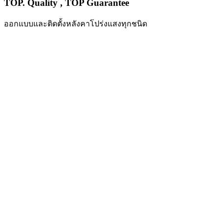
TOP. Quality , TOP Guarantee
ออกแบบและติดตั้งหลังคาโปร่งแสงทุกชนิด