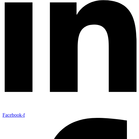
Facebook-f