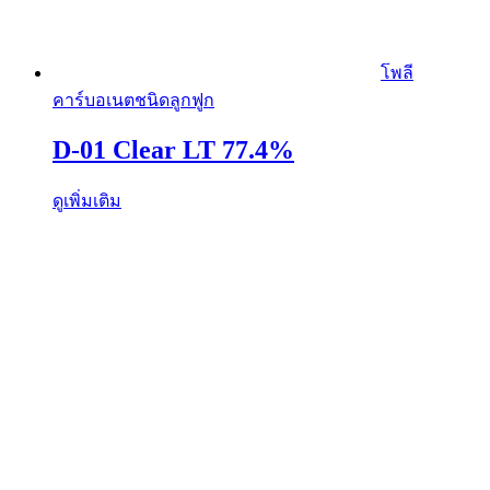
โพลี
คาร์บอเนตชนิดลูกฟูก
D-01 Clear LT 77.4%
ดูเพิ่มเติม