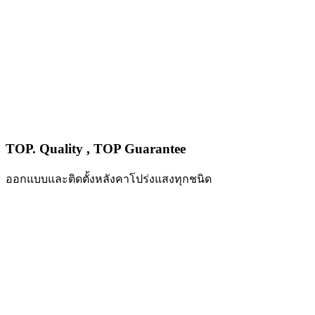
TOP. Quality , TOP Guarantee
ออกแบบและติดตั้งหลังคาโปร่งแสงทุกชนิด