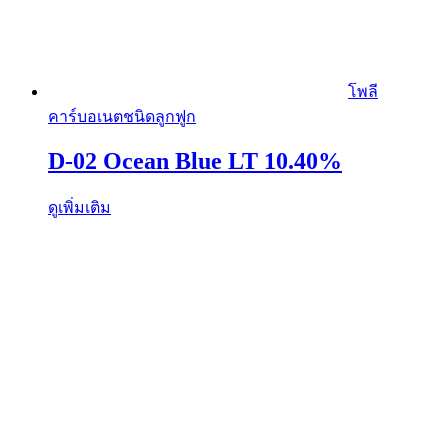
โพลี
คาร์บอเนตชนิดลูกฟูก
D-02 Ocean Blue LT 10.40%
ดูเพิ่มเติม