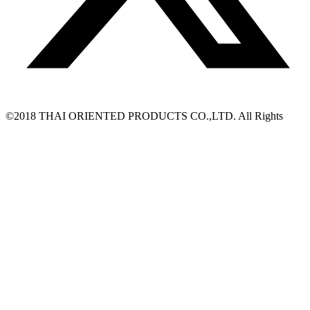
©2018 THAI ORIENTED PRODUCTS CO.,LTD. All Rights