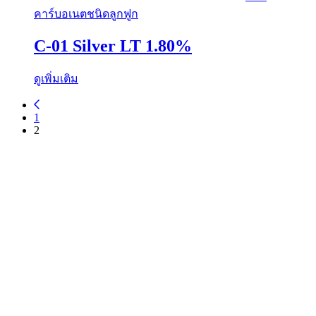
คาร์บอเนตชนิดลูกฟูก
C-01 Silver LT 1.80%
ดูเพิ่มเติม
1
2