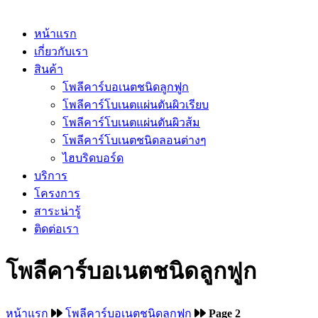
หน้าแรก
เกี่ยวกับเรา
สินค้า
โพลีคาร์บอเนตชนิดลูกฟูก
โพลีคาร์โบเนตแผ่นตันผิวเรียบ
โพลีคาร์โบเนตแผ่นตันผิวส้ม
โพลีคาร์โบเนตชนิดลอนต่างๆ
ไฮบริดบอร์ด
บริการ
โครงการ
สาระน่ารู้
ติดต่อเรา
โพลีคาร์บอเนตชนิดลูกฟูก
หน้าแรก
โพลีคาร์บอเนตชนิดลูกฟูก
Page 2