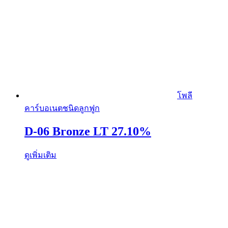
โพลี
คาร์บอเนตชนิดลูกฟูก
D-06 Bronze LT 27.10%
ดูเพิ่มเติม