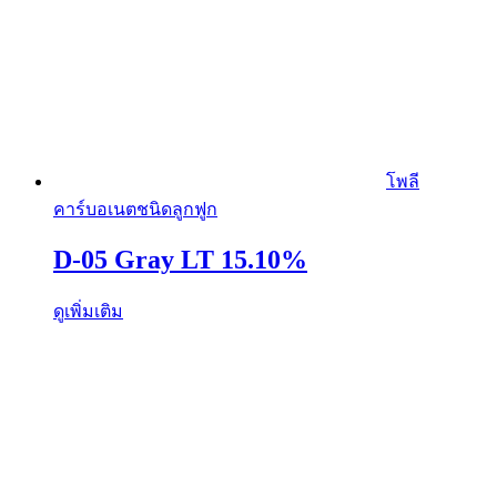
โพลี
คาร์บอเนตชนิดลูกฟูก
D-05 Gray LT 15.10%
ดูเพิ่มเติม