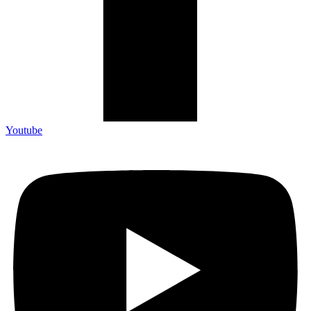
Youtube